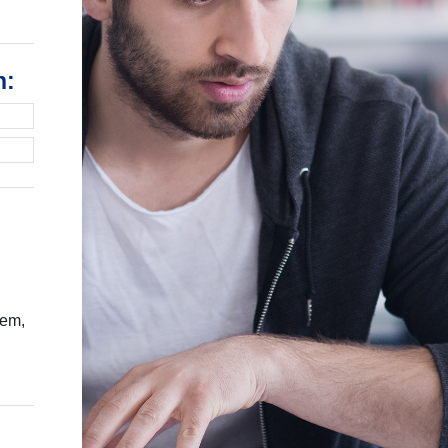
n:
tem,