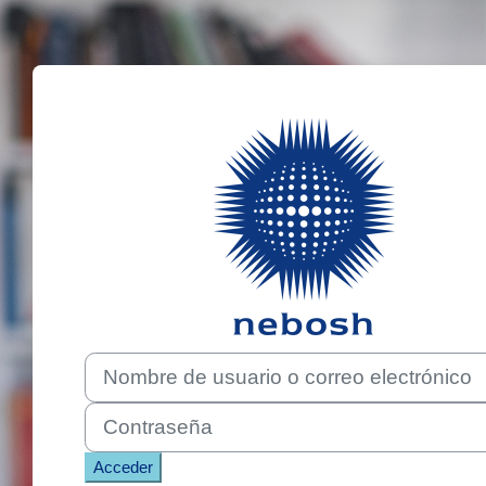
Salta al contenido principal
Entrar a N
Nombre de usuario o correo electrónico
Contraseña
Acceder